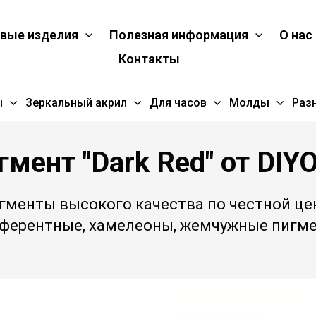
вые изделия
Полезная информация
О нас
Контакты
ы
Зеркальный акрил
Для часов
Молды
Раз
гмент "Dark Red" от DIY
гменты высокого качества по честной це
ферентные, хамелеоны, жемчужные пигм