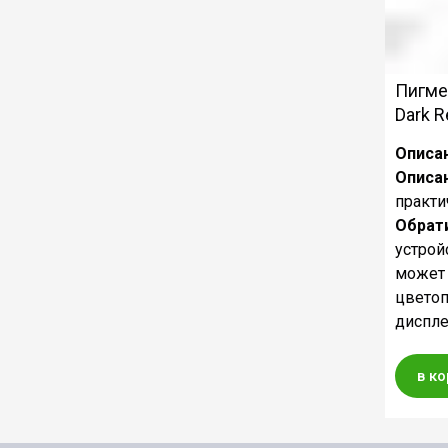
Пигме
Dark R
Описан
Описа
практи
Обрат
устрой
может 
цветоп
диспле
в к