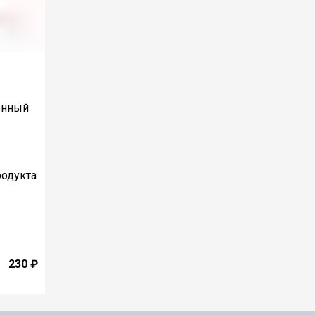
енный
родукта
230 ₽