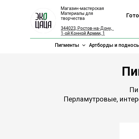
Магазин-мастерская
Материалы для
Гото
творчества
344023, Ростов-на-Дону,
1-ой Конной Армии, 1
Пигменты
Артборды и поднос
Пи
Пи
Перламутровые, интер